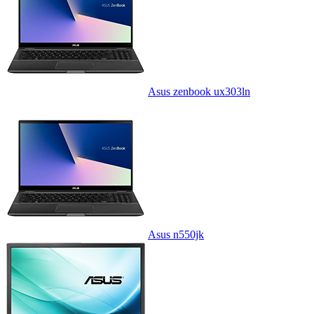
Asus zenbook ux303ln
Asus n550jk