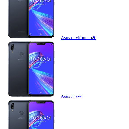
Asus nuvifone m20
Asus 3 laser