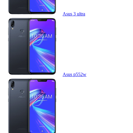
Asus 3 ultra
Asus p552w