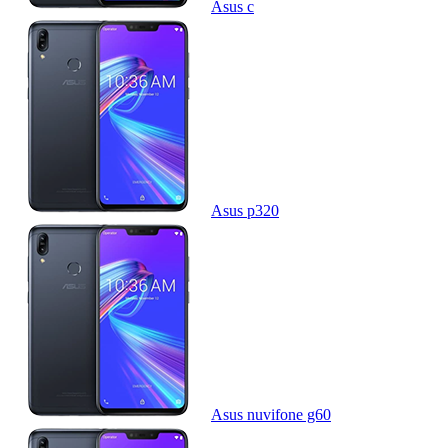
Asus c
Asus p320
Asus nuvifone g60