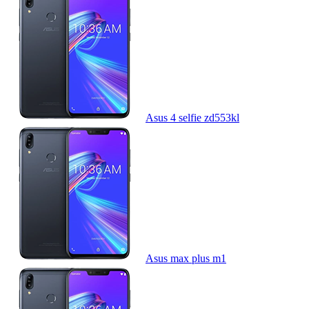
Asus 4 selfie zd553kl
Asus max plus m1