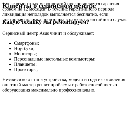
После ремонтных мероприятий предоставляется гарантия
Клиенты о сервисном центре
сроком на 12 месяцев. В течение гарантийного периода
ликвидация неполадок выполняется бесплатно, если
повторная поломка произошла в рамках гарантийного случая.
Какую технику мы ремонтируем?
Сервисный центр Asus чинит и обслуживает:
Смартфоны;
Ноутбуки;
Мониторы;
Персональные настольные компьютеры;
Планшеты;
Проекторы;
Независимо от типа устройства, модели и года изготовления
опытный мастер решит проблемы с работоспособностью
оборудования максимально профессионально.