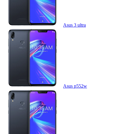
Asus 3 ultra
Asus p552w