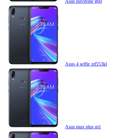
Asus nuvifone g60
Asus 4 selfie zd553kl
Asus max plus m1