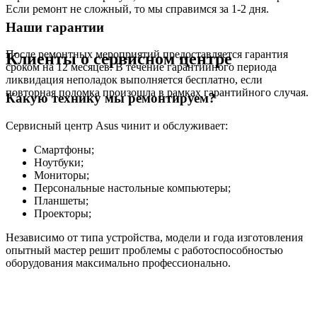
Если ремонт не сложный, то мы справимся за 1-2 дня.
Наши гарантии
После ремонтных мероприятий предоставляется гарантия
Клиенты о сервисном центре
сроком на 12 месяцев. В течение гарантийного периода
ликвидация неполадок выполняется бесплатно, если
повторная поломка произошла в рамках гарантийного случая.
Какую технику мы ремонтируем?
Сервисный центр Asus чинит и обслуживает:
Смартфоны;
Ноутбуки;
Мониторы;
Персональные настольные компьютеры;
Планшеты;
Проекторы;
Независимо от типа устройства, модели и года изготовления
опытный мастер решит проблемы с работоспособностью
оборудования максимально профессионально.