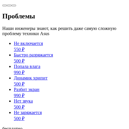
Проблемы
Наши инженеры знают, как решить даже самую сложную
проблему техники Asus
Не включается
550
₽
Быстро разряжается
500
₽
Попала влага
990
₽
Динамик хрипит
500
₽
Разбит экран
990
₽
Нет звука
500
₽
Не заряжается
500
₽
бесплатно