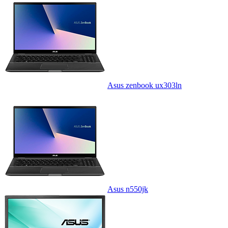
Asus zenbook ux303ln
Asus n550jk