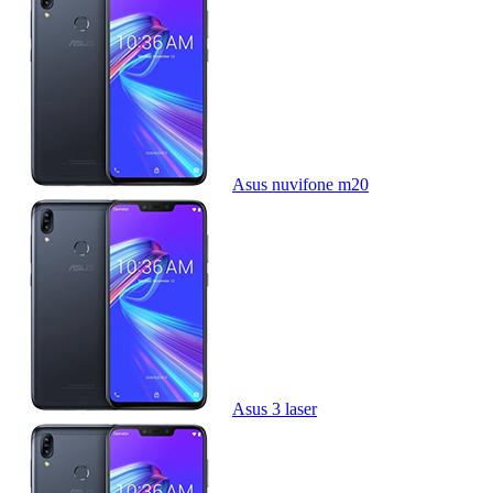
Asus nuvifone m20
Asus 3 laser