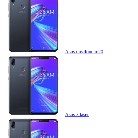
Asus nuvifone m20
Asus 3 laser