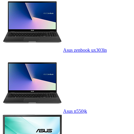
Asus zenbook ux303ln
Asus n550jk