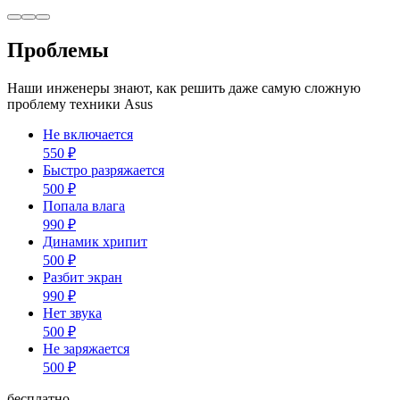
Проблемы
Наши инженеры знают, как решить даже самую сложную
проблему техники Asus
Не включается
550
₽
Быстро разряжается
500
₽
Попала влага
990
₽
Динамик хрипит
500
₽
Разбит экран
990
₽
Нет звука
500
₽
Не заряжается
500
₽
бесплатно