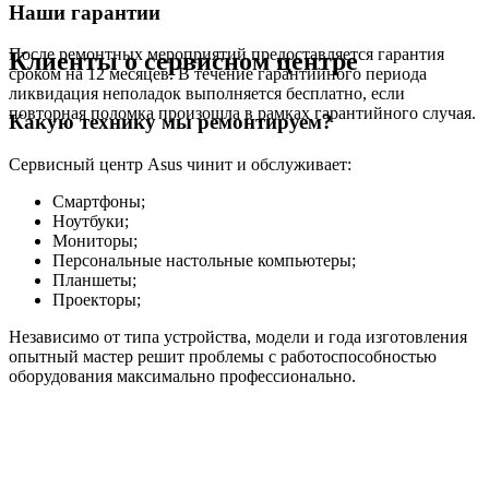
Наши гарантии
После ремонтных мероприятий предоставляется гарантия
Клиенты о сервисном центре
сроком на 12 месяцев. В течение гарантийного периода
ликвидация неполадок выполняется бесплатно, если
повторная поломка произошла в рамках гарантийного случая.
Какую технику мы ремонтируем?
Сервисный центр Asus чинит и обслуживает:
Смартфоны;
Ноутбуки;
Мониторы;
Персональные настольные компьютеры;
Планшеты;
Проекторы;
Независимо от типа устройства, модели и года изготовления
опытный мастер решит проблемы с работоспособностью
оборудования максимально профессионально.