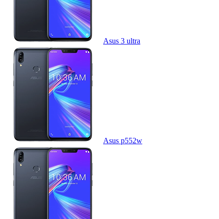
Asus 3 ultra
Asus p552w