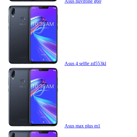
Asus nuvifone g60
Asus 4 selfie zd553kl
Asus max plus m1