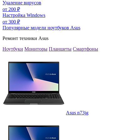
Удаление вирусов
от
200
₽
Настройка Windows
от
300
₽
Популярные модели ноутбуков Asus
Ремонт техники Asus
Ноутбуки
Мониторы
Планшеты
Смартфоны
Asus n73jg