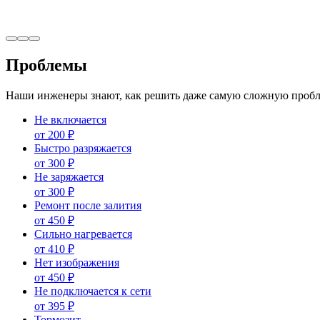
Проблемы
Наши инженеры знают, как решить даже самую сложную пробл
Не включается
от
200
₽
Быстро разряжается
от
300
₽
Не заряжается
от
300
₽
Ремонт после залития
от
450
₽
Сильно нагревается
от
410
₽
Нет изображения
от
450
₽
Не подключается к сети
от
395
₽
Тормозит