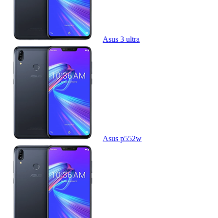
Asus 3 ultra
Asus p552w