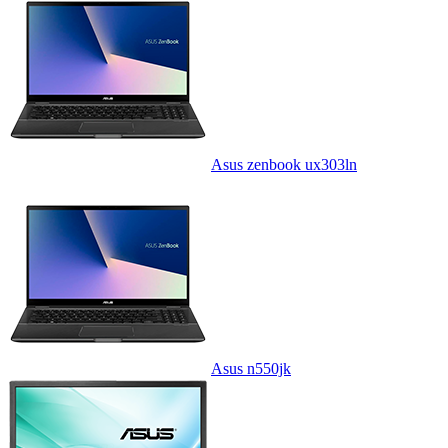
Asus zenbook ux303ln
Asus n550jk