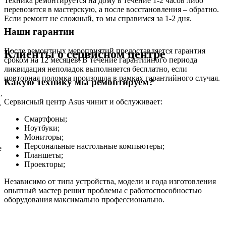
Техника ремонтируется на дому в течение 1-2 часов либо
перевозится в мастерскую, а после восстановления – обратно.
Если ремонт не сложный, то мы справимся за 1-2 дня.
Наши гарантии
После ремонтных мероприятий предоставляется гарантия
Клиенты о сервисном центре
сроком на 12 месяцев. В течение гарантийного периода
ликвидация неполадок выполняется бесплатно, если
повторная поломка произошла в рамках гарантийного случая.
Какую технику мы ремонтируем?
.
Сервисный центр Asus чинит и обслуживает:
,
Смартфоны;
Ноутбуки;
Мониторы;
Персональные настольные компьютеры;
е
Планшеты;
Проекторы;
Независимо от типа устройства, модели и года изготовления
опытный мастер решит проблемы с работоспособностью
оборудования максимально профессионально.