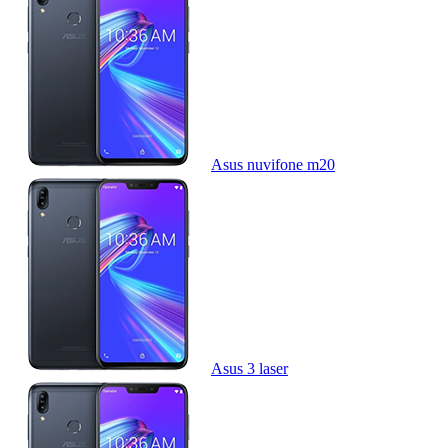
Asus nuvifone m20
Asus 3 laser