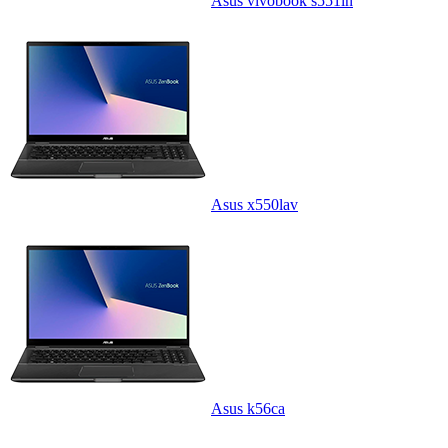
Asus vivobook s551ln
Asus x550lav
Asus k56ca