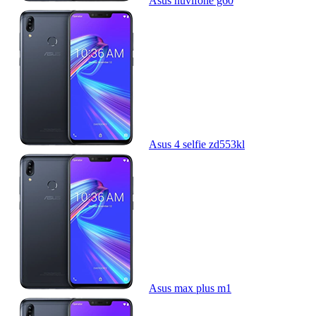
Asus nuvifone g60
Asus 4 selfie zd553kl
Asus max plus m1