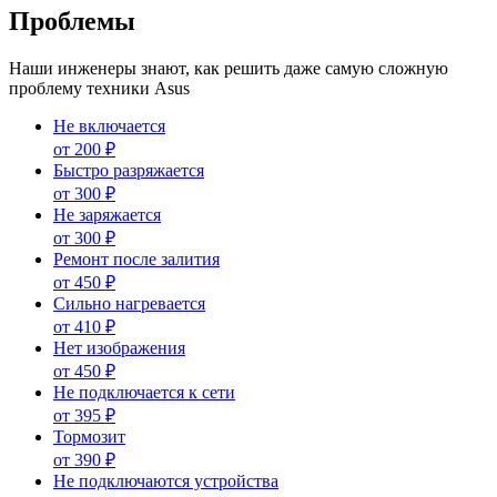
Проблемы
Наши инженеры знают, как решить даже самую сложную
проблему техники Asus
Не включается
от
200
₽
Быстро разряжается
от
300
₽
Не заряжается
от
300
₽
Ремонт после залития
от
450
₽
Сильно нагревается
от
410
₽
Нет изображения
от
450
₽
Не подключается к сети
от
395
₽
Тормозит
от
390
₽
Не подключаются устройства