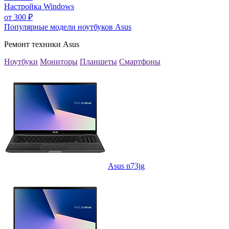
Настройка Windows
от
300
₽
Популярные модели ноутбуков Asus
Ремонт техники Asus
Ноутбуки
Мониторы
Планшеты
Смартфоны
Asus n73jg