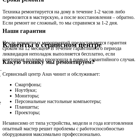
Техника ремонтируется на дому в течение 1-2 часов либо
перевозится в мастерскую, а после восстановления – обратно.
Если ремонт не сложный, то мы справимся за 1-2 дня.
Наши гарантии
После ремонтных мероприятий предоставляется гарантия
Клиенты о сервисном центре
сроком на 12 месяцев. В течение гарантийного периода
ликвидация неполадок выполняется бесплатно, если
повторная поломка произошла в рамках гарантийного случая.
Какую технику мы ремонтируем?
.
Сервисный центр Asus чинит и обслуживает:
,
Смартфоны;
Ноутбуки;
Мониторы;
Персональные настольные компьютеры;
е
Планшеты;
Проекторы;
Независимо от типа устройства, модели и года изготовления
опытный мастер решит проблемы с работоспособностью
оборудования максимально профессионально.