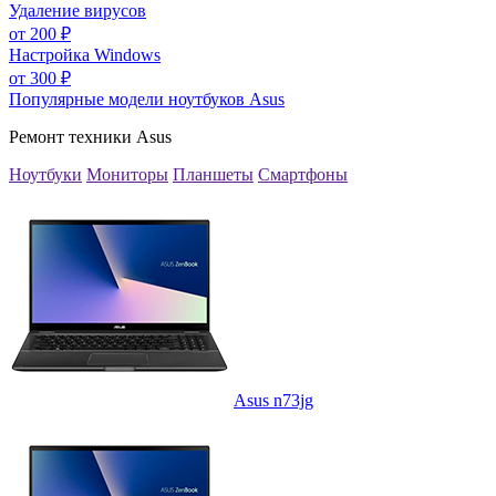
Удаление вирусов
от
200
₽
Настройка Windows
от
300
₽
Популярные модели ноутбуков Asus
Ремонт техники Asus
Ноутбуки
Мониторы
Планшеты
Смартфоны
Asus n73jg