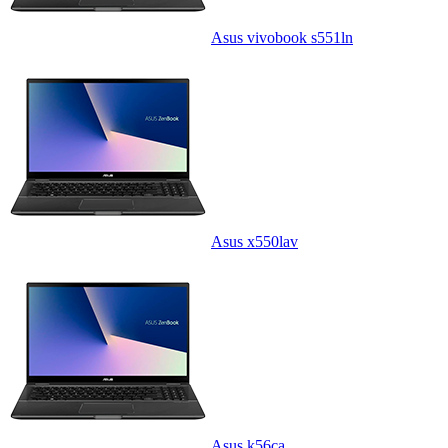
Asus vivobook s551ln
Asus x550lav
Asus k56ca