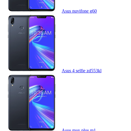
Asus nuvifone g60
Asus 4 selfie zd553kl
Asus max plus m1