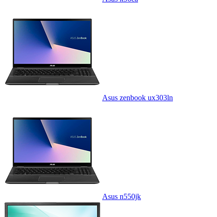
Asus zenbook ux303ln
Asus n550jk