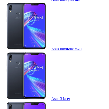
Asus nuvifone m20
Asus 3 laser