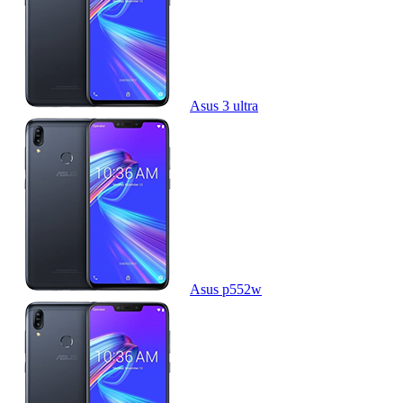
Asus 3 ultra
Asus p552w