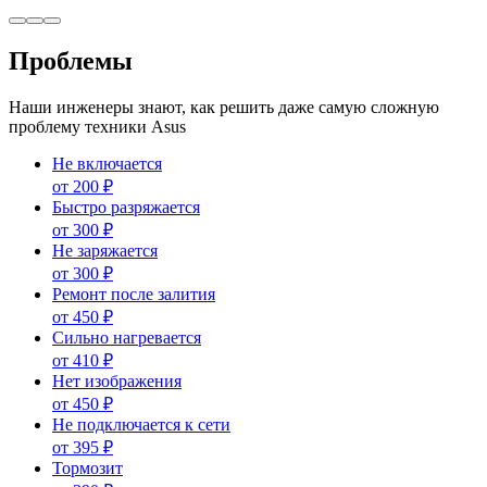
Проблемы
Наши инженеры знают, как решить даже самую сложную
проблему техники Asus
Не включается
от
200
₽
Быстро разряжается
от
300
₽
Не заряжается
от
300
₽
Ремонт после залития
от
450
₽
Сильно нагревается
от
410
₽
Нет изображения
от
450
₽
Не подключается к сети
от
395
₽
Тормозит