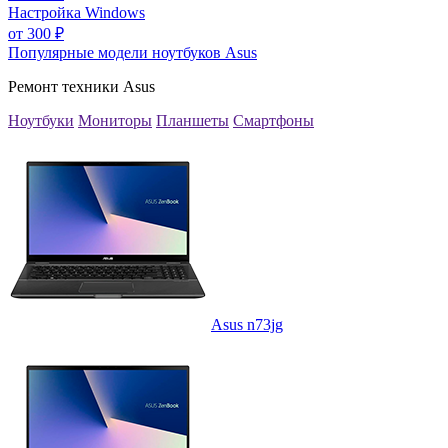
Настройка Windows
от
300
₽
Популярные модели ноутбуков Asus
Ремонт техники Asus
Ноутбуки
Мониторы
Планшеты
Смартфоны
Asus n73jg