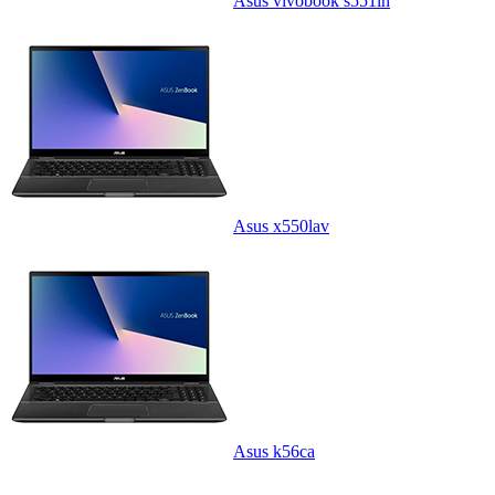
Asus vivobook s551ln
Asus x550lav
Asus k56ca