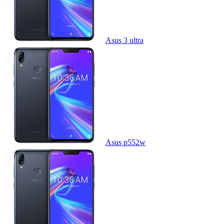
Asus 3 ultra
Asus p552w