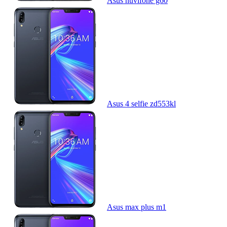
Asus nuvifone g60
Asus 4 selfie zd553kl
Asus max plus m1