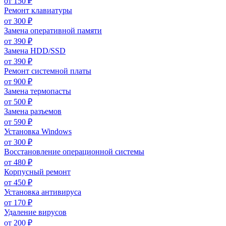
от
150
₽
Ремонт клавиатуры
от
300
₽
Замена оперативной памяти
от
390
₽
Замена HDD/SSD
от
390
₽
Ремонт системной платы
от
900
₽
Замена термопасты
от
500
₽
Замена разъемов
от
590
₽
Установка Windows
от
300
₽
Восстановление операционной системы
от
480
₽
Корпусный ремонт
от
450
₽
Установка антивируса
от
170
₽
Удаление вирусов
от
200
₽