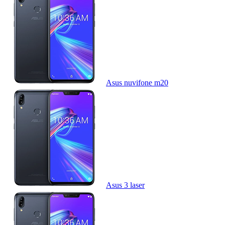
Asus nuvifone m20
Asus 3 laser