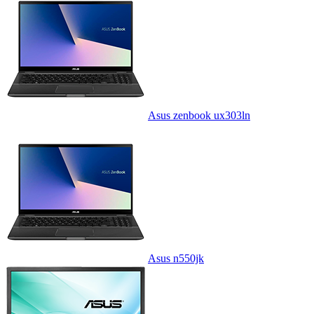
Asus zenbook ux303ln
Asus n550jk