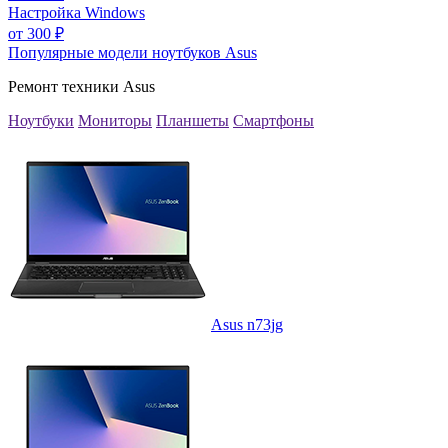
Настройка Windows
от
300
₽
Популярные модели ноутбуков Asus
Ремонт техники Asus
Ноутбуки
Мониторы
Планшеты
Смартфоны
Asus n73jg