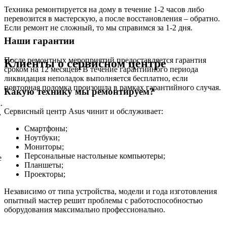
Техника ремонтируется на дому в течение 1-2 часов либо
перевозится в мастерскую, а после восстановления – обратно.
Если ремонт не сложный, то мы справимся за 1-2 дня.
Наши гарантии
После ремонтных мероприятий предоставляется гарантия
Клиенты о сервисном центре
сроком на 12 месяцев. В течение гарантийного периода
ликвидация неполадок выполняется бесплатно, если
повторная поломка произошла в рамках гарантийного случая.
Какую технику мы ремонтируем?
.
Сервисный центр Asus чинит и обслуживает:
,
Смартфоны;
Ноутбуки;
Мониторы;
Персональные настольные компьютеры;
е
Планшеты;
Проекторы;
Независимо от типа устройства, модели и года изготовления
опытный мастер решит проблемы с работоспособностью
оборудования максимально профессионально.