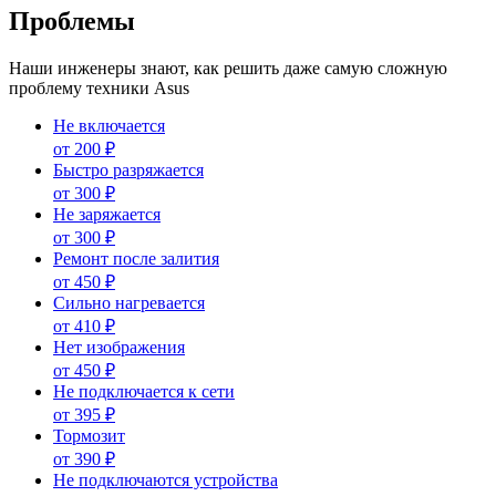
Проблемы
Наши инженеры знают, как решить даже самую сложную
проблему техники Asus
Не включается
от
200
₽
Быстро разряжается
от
300
₽
Не заряжается
от
300
₽
Ремонт после залития
от
450
₽
Сильно нагревается
от
410
₽
Нет изображения
от
450
₽
Не подключается к сети
от
395
₽
Тормозит
от
390
₽
Не подключаются устройства