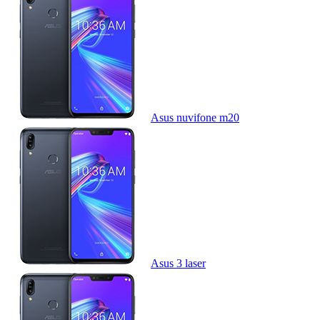
Asus nuvifone m20
Asus 3 laser