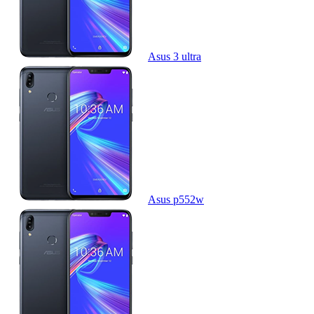
Asus 3 ultra
Asus p552w