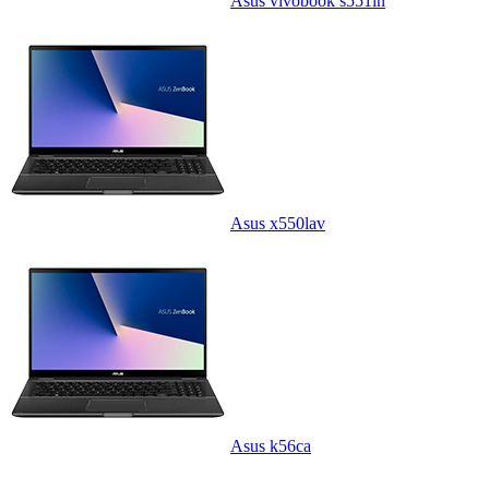
Asus vivobook s551ln
Asus x550lav
Asus k56ca