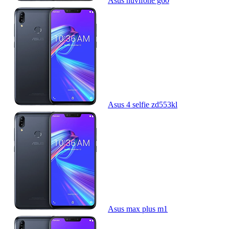
Asus nuvifone g60
Asus 4 selfie zd553kl
Asus max plus m1