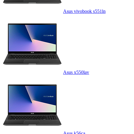
Asus vivobook s551ln
Asus x550lav
Asus k56ca