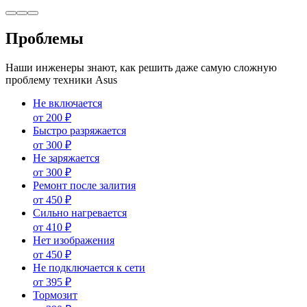
Проблемы
Наши инженеры знают, как решить даже самую сложную
проблему техники Asus
Не включается
от
200
₽
Быстро разряжается
от
300
₽
Не заряжается
от
300
₽
Ремонт после залития
от
450
₽
Сильно нагревается
от
410
₽
Нет изображения
от
450
₽
Не подключается к сети
от
395
₽
Тормозит