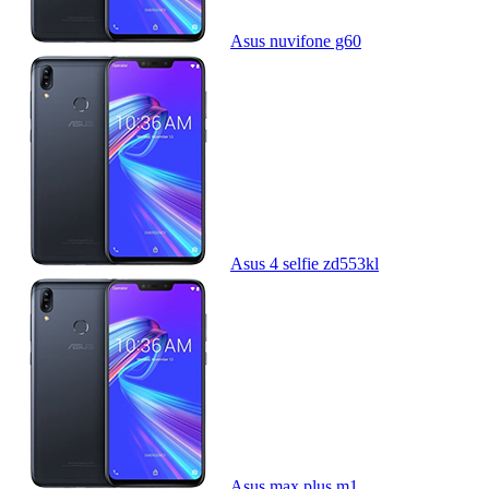
Asus nuvifone g60
Asus 4 selfie zd553kl
Asus max plus m1