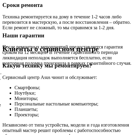
Сроки ремонта
Техника ремонтируется на дому в течение 1-2 часов либо
перевозится в мастерскую, а после восстановления – обратно.
Если ремонт не сложный, то мы справимся за 1-2 дня.
Наши гарантии
После ремонтных мероприятий предоставляется гарантия
Клиенты о сервисном центре
сроком на 12 месяцев. В течение гарантийного периода
ликвидация неполадок выполняется бесплатно, если
повторная поломка произошла в рамках гарантийного случая.
Какую технику мы ремонтируем?
.
Сервисный центр Asus чинит и обслуживает:
,
Смартфоны;
Ноутбуки;
Мониторы;
Персональные настольные компьютеры;
е
Планшеты;
Проекторы;
Независимо от типа устройства, модели и года изготовления
опытный мастер решит проблемы с работоспособностью