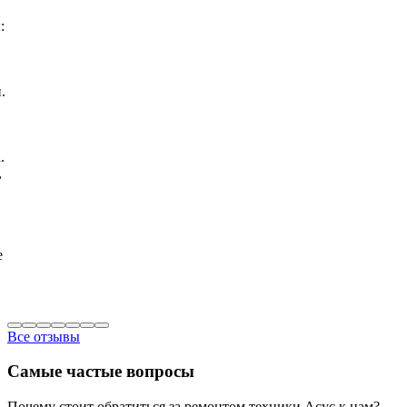
:
.
.
,
е
Все отзывы
Самые частые вопросы
Почему стоит обратиться за ремонтом техники Асус к нам?