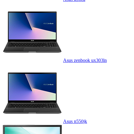
Asus zenbook ux303ln
Asus n550jk