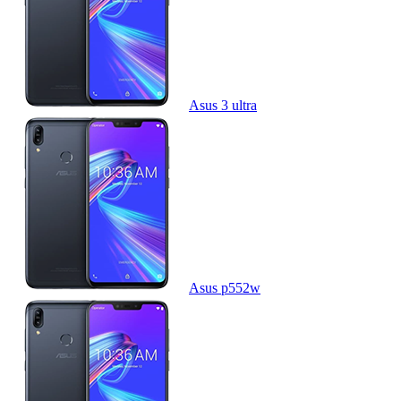
Asus 3 ultra
Asus p552w