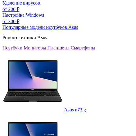
Удаление вирусов
от
200
₽
Настройка Windows
от
300
₽
Популярные модели ноутбуков Asus
Ремонт техники Asus
Ноутбуки
Мониторы
Планшеты
Смартфоны
Asus n73jg