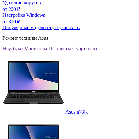
Удаление вирусов
от
200
₽
Настройка Windows
от
300
₽
Популярные модели ноутбуков Asus
Ремонт техники Asus
Ноутбуки
Мониторы
Планшеты
Смартфоны
Asus n73jg