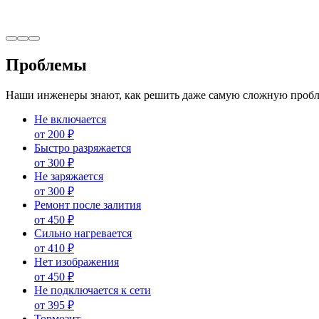
Проблемы
Наши инженеры знают, как решить даже самую сложную пробл
Не включается
от
200
₽
Быстро разряжается
от
300
₽
Не заряжается
от
300
₽
Ремонт после залития
от
450
₽
Сильно нагревается
от
410
₽
Нет изображения
от
450
₽
Не подключается к сети
от
395
₽
Тормозит