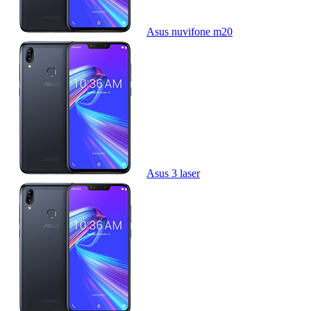
Asus nuvifone m20
Asus 3 laser