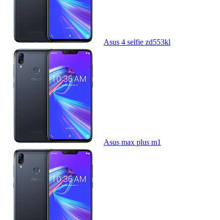
Asus 4 selfie zd553kl
Asus max plus m1