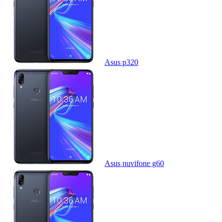
Asus p320
Asus nuvifone g60