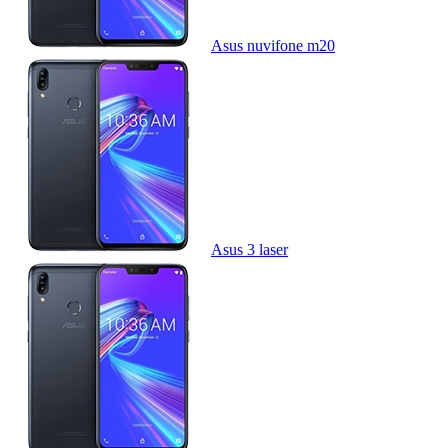
Asus nuvifone m20
Asus 3 laser