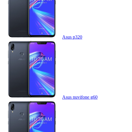
Asus p320
Asus nuvifone g60