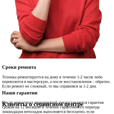
Сроки ремонта
Техника ремонтируется на дому в течение 1-2 часов либо
перевозится в мастерскую, а после восстановления – обратно.
Если ремонт не сложный, то мы справимся за 1-2 дня.
Наши гарантии
После ремонтных мероприятий предоставляется гарантия
Клиенты о сервисном центре
сроком на 12 месяцев. В течение гарантийного периода
ликвидация неполадок выполняется бесплатно, если