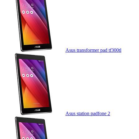
Asus transformer pad tf300tl
Asus station padfone 2