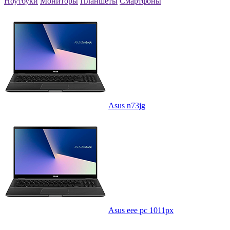
Ноутбуки
Мониторы
Планшеты
Смартфоны
Asus n73jg
Asus eee pc 1011px