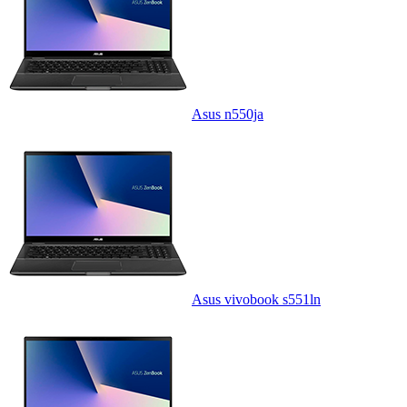
Asus n550ja
Asus vivobook s551ln