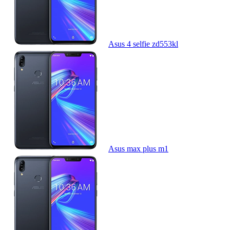
Asus 4 selfie zd553kl
Asus max plus m1