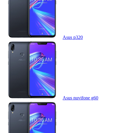
Asus p320
Asus nuvifone g60