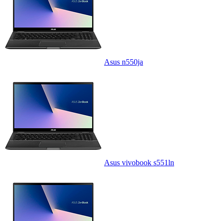
Asus n550ja
Asus vivobook s551ln