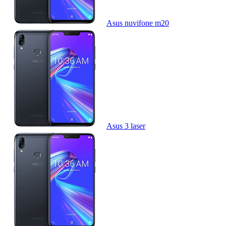
Asus nuvifone m20
Asus 3 laser