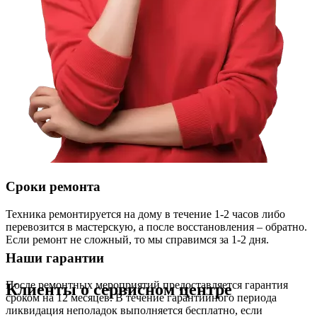
Сроки ремонта
Техника ремонтируется на дому в течение 1-2 часов либо
перевозится в мастерскую, а после восстановления – обратно.
Если ремонт не сложный, то мы справимся за 1-2 дня.
Наши гарантии
После ремонтных мероприятий предоставляется гарантия
Клиенты о сервисном центре
сроком на 12 месяцев. В течение гарантийного периода
ликвидация неполадок выполняется бесплатно, если