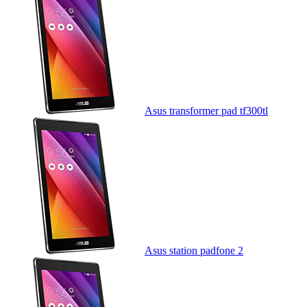
Asus transformer pad tf300tl
Asus station padfone 2