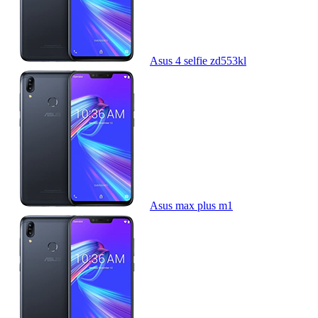
Asus 4 selfie zd553kl
Asus max plus m1