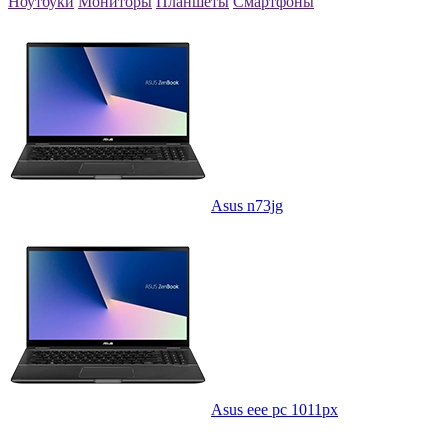
Ноутбуки
Мониторы
Планшеты
Смартфоны
Asus n73jg
Asus eee pc 1011px