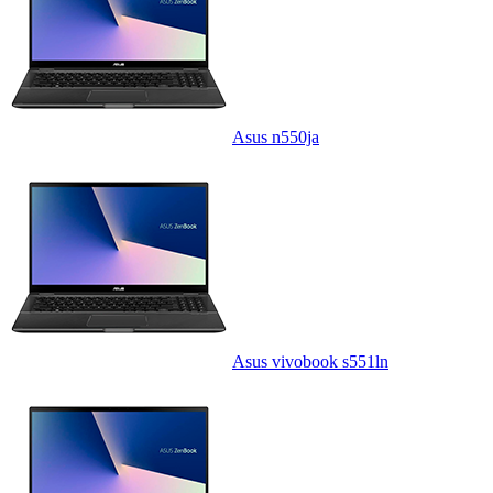
Asus n550ja
Asus vivobook s551ln