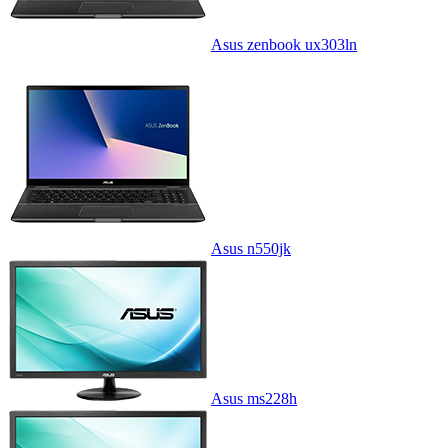
Asus zenbook ux303ln
Asus n550jk
Asus ms228h