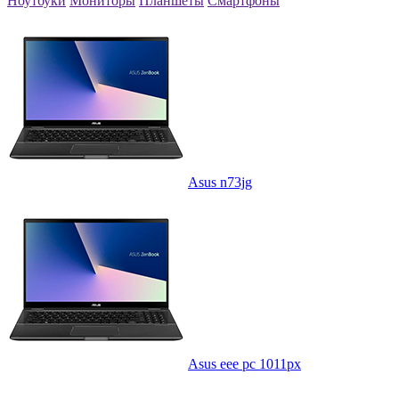
Ноутбуки
Мониторы
Планшеты
Смартфоны
Asus n73jg
Asus eee pc 1011px