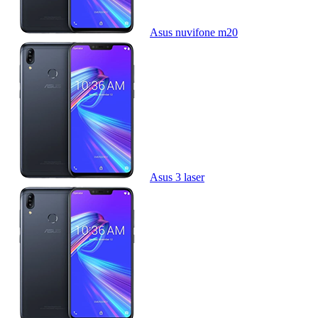
Asus nuvifone m20
Asus 3 laser