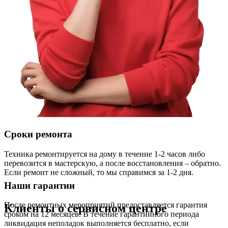
Сроки ремонта
Техника ремонтируется на дому в течение 1-2 часов либо
перевозится в мастерскую, а после восстановления – обратно.
Если ремонт не сложный, то мы справимся за 1-2 дня.
Наши гарантии
После ремонтных мероприятий предоставляется гарантия
Клиенты о сервисном центре
сроком на 12 месяцев. В течение гарантийного периода
ликвидация неполадок выполняется бесплатно, если