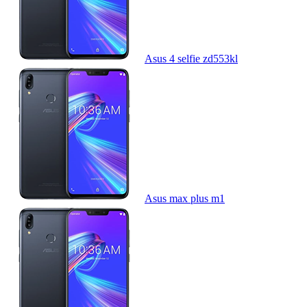
Asus 4 selfie zd553kl
Asus max plus m1