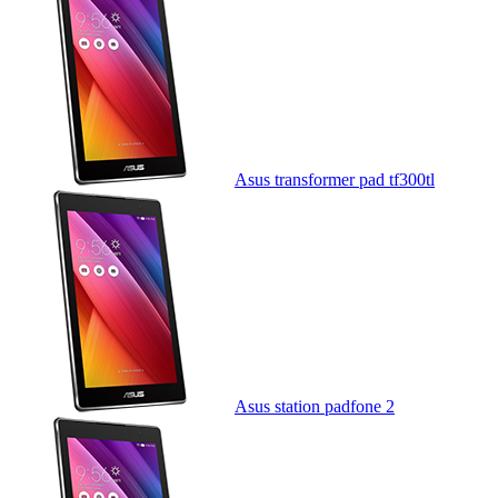
Asus transformer pad tf300tl
Asus station padfone 2