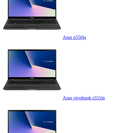
Asus n550ja
Asus vivobook s551ln