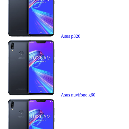
Asus p320
Asus nuvifone g60