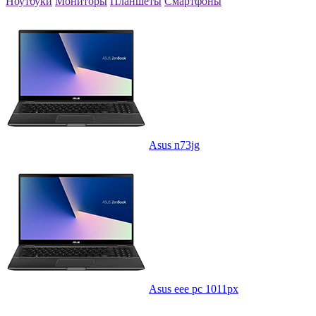
Ноутбуки
Мониторы
Планшеты
Смартфоны
Asus n73jg
Asus eee pc 1011px