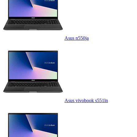
Asus n550ja
Asus vivobook s551ln