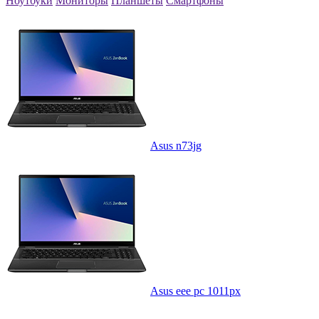
Ноутбуки
Мониторы
Планшеты
Смартфоны
Asus n73jg
Asus eee pc 1011px