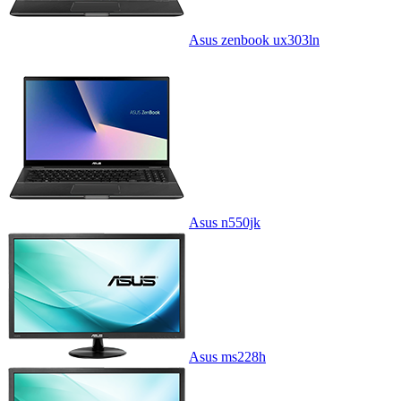
Asus zenbook ux303ln
Asus n550jk
Asus ms228h