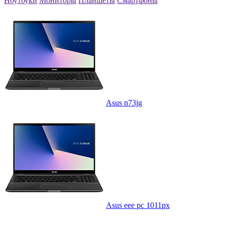
Ноутбуки
Мониторы
Планшеты
Смартфоны
Asus n73jg
Asus eee pc 1011px