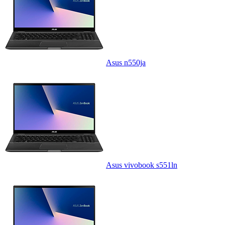
Asus n550ja
Asus vivobook s551ln