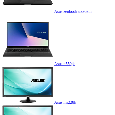
Asus zenbook ux303ln
Asus n550jk
Asus ms228h