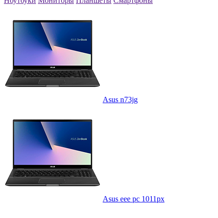
Ноутбуки
Мониторы
Планшеты
Смартфоны
Asus n73jg
Asus eee pc 1011px