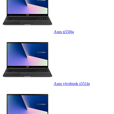
Asus n550ja
Asus vivobook s551ln