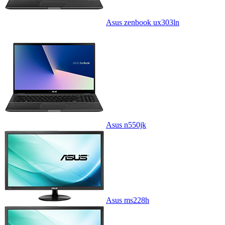
Asus zenbook ux303ln
Asus n550jk
Asus ms228h