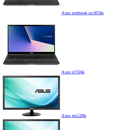
Asus zenbook ux303ln
Asus n550jk
Asus ms228h