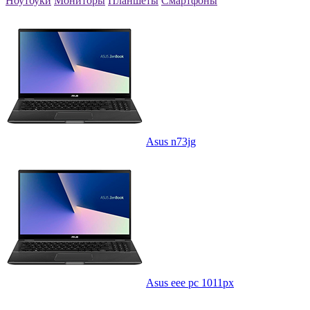
Ноутбуки
Мониторы
Планшеты
Смартфоны
Asus n73jg
Asus eee pc 1011px