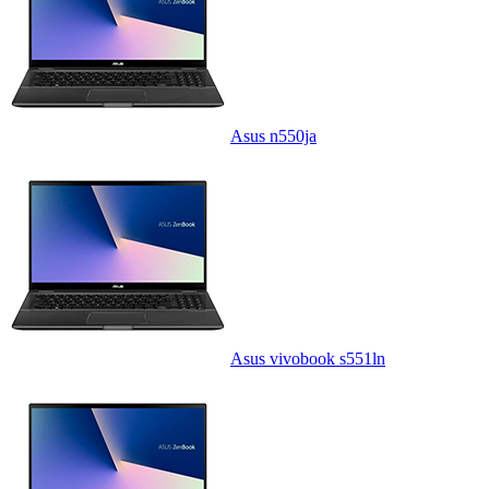
Asus n550ja
Asus vivobook s551ln