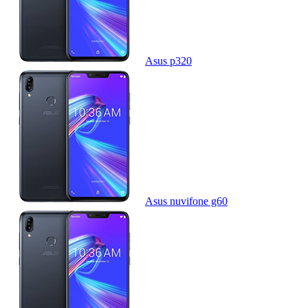
Asus p320
Asus nuvifone g60