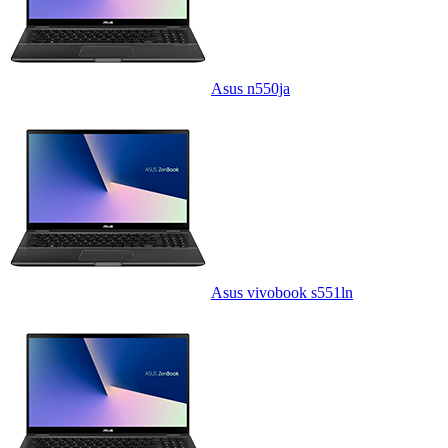
Asus n550ja
Asus vivobook s551ln