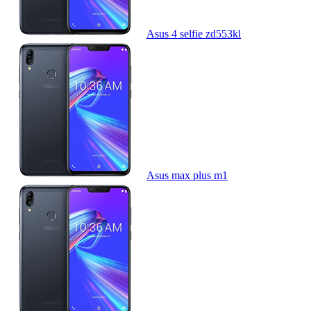
Asus 4 selfie zd553kl
Asus max plus m1