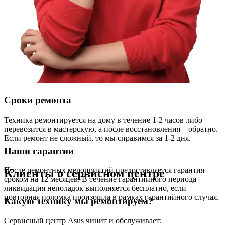
Сроки ремонта
Техника ремонтируется на дому в течение 1-2 часов либо
перевозится в мастерскую, а после восстановления – обратно.
Если ремонт не сложный, то мы справимся за 1-2 дня.
Наши гарантии
После ремонтных мероприятий предоставляется гарантия
Клиенты о сервисном центре
сроком на 12 месяцев. В течение гарантийного периода
ликвидация неполадок выполняется бесплатно, если
повторная поломка произошла в рамках гарантийного случая.
Какую технику мы ремонтируем?
Сервисный центр Asus чинит и обслуживает: