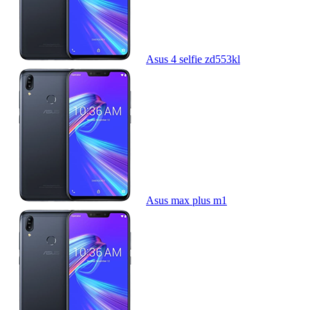
Asus 4 selfie zd553kl
Asus max plus m1