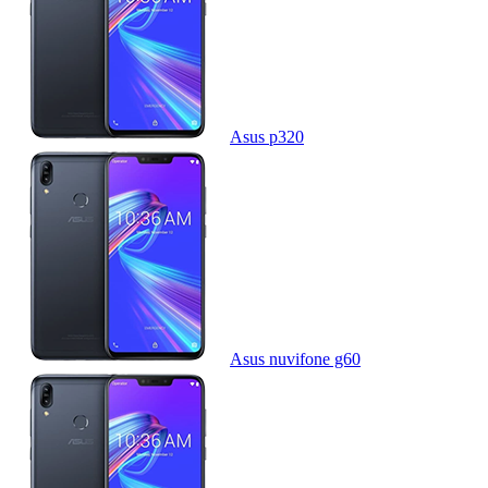
Asus p320
Asus nuvifone g60