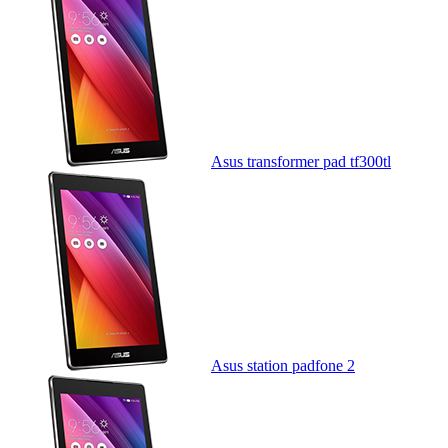
Asus transformer pad tf300tl
Asus station padfone 2