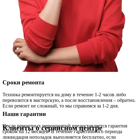
Сроки ремонта
Техника ремонтируется на дому в течение 1-2 часов либо
перевозится в мастерскую, а после восстановления – обратно.
Если ремонт не сложный, то мы справимся за 1-2 дня.
Наши гарантии
После ремонтных мероприятий предоставляется гарантия
Клиенты о сервисном центре
сроком на 12 месяцев. В течение гарантийного периода
ликвидация неполадок выполняется бесплатно, если