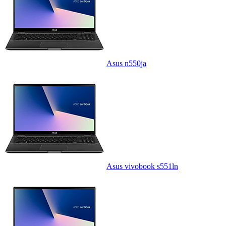
Asus n550ja
Asus vivobook s551ln