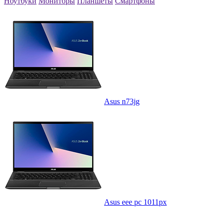
Ноутбуки
Мониторы
Планшеты
Смартфоны
Asus n73jg
Asus eee pc 1011px