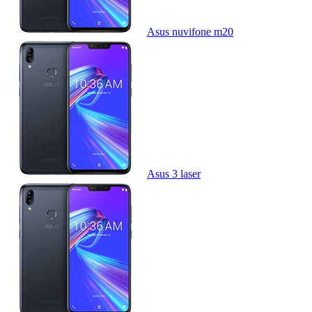
Asus nuvifone m20
Asus 3 laser