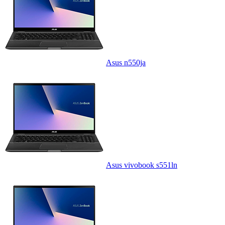
Asus n550ja
Asus vivobook s551ln