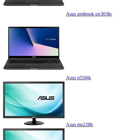
Asus zenbook ux303ln
Asus n550jk
Asus ms228h