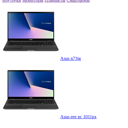
Ноутбуки
Мониторы
Планшеты
Смартфоны
Asus n73jg
Asus eee pc 1011px