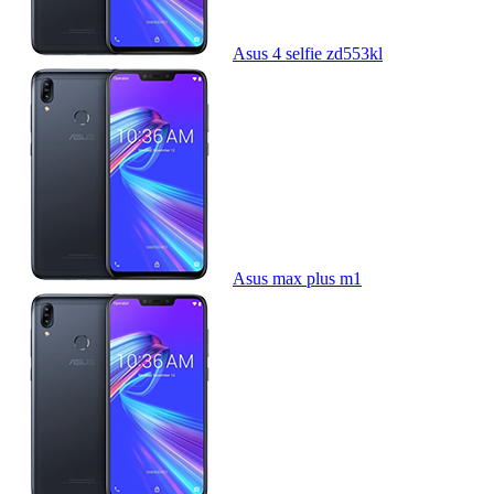
Asus 4 selfie zd553kl
Asus max plus m1