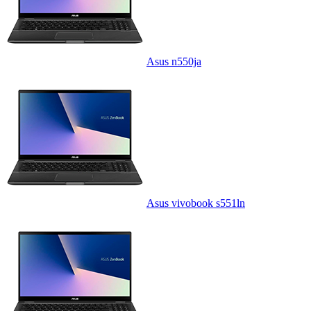
Asus n550ja
Asus vivobook s551ln