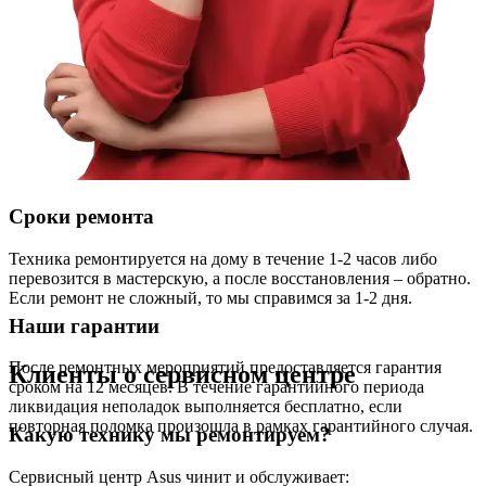
Сроки ремонта
Техника ремонтируется на дому в течение 1-2 часов либо
перевозится в мастерскую, а после восстановления – обратно.
Если ремонт не сложный, то мы справимся за 1-2 дня.
Наши гарантии
После ремонтных мероприятий предоставляется гарантия
Клиенты о сервисном центре
сроком на 12 месяцев. В течение гарантийного периода
ликвидация неполадок выполняется бесплатно, если
повторная поломка произошла в рамках гарантийного случая.
Какую технику мы ремонтируем?
Сервисный центр Asus чинит и обслуживает: