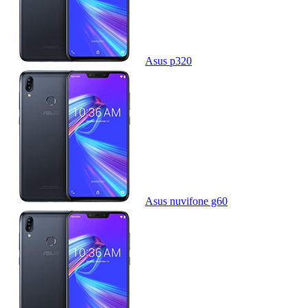
Asus p320
Asus nuvifone g60